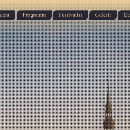
leht
Programm
Festivalist
Galerii
Ee